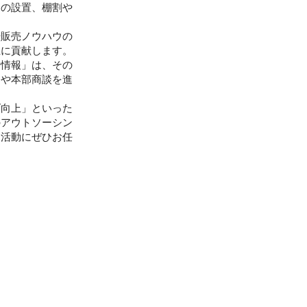
物の設置、棚割や
。
や販売ノウハウの
上に貢献します。
場情報」は、その
案や本部商談を進
げ向上」といった
のアウトソーシン
ー活動にぜひお任